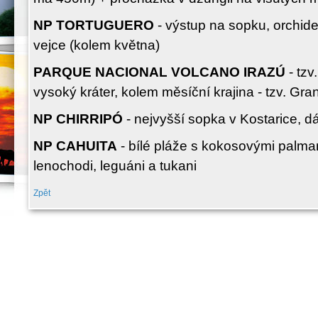
NP TORTUGUERO
- výstup na sopku, orchide
vejce (kolem května)
PARQUE NACIONAL VOLCANO IRAZÚ
- tzv
vysoký kráter, kolem měsíční krajina - tzv. Gr
NP CHIRRIPÓ
- nejvyšší sopka v Kostarice, d
NP CAHUITA
- bílé pláže s kokosovými palmam
lenochodi, leguáni a tukani
Zpět