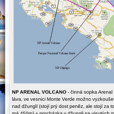
NP ARENAL VOLCANO
- činná sopka Arenal 
láva, ve vesnici Monte Verde možno vyzkoušet
nad džunglí (stojí prý dost peněz, ale stojí za to
má 450m) + procházka v džungli na visutých 