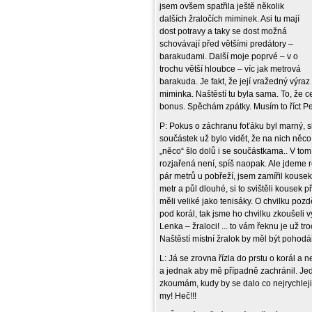
jsem ovšem spatřila ještě několik
dalších žraločích miminek. Asi tu mají
dost potravy a taky se dost možná
schovávají před většími predátory –
barakudami. Další moje poprvé – v o
trochu větší hloubce – víc jak metrová
barakuda. Je fakt, že její vražedný výraz
miminka. Naštěstí tu byla sama. To, že c
bonus. Spěchám zpátky. Musím to říct Peťo
P: Pokus o záchranu foťáku byl marný, s
součástek už bylo vidět, že na nich něco 
„něco“ šlo dolů i se součástkama.. V to
rozjařená není, spíš naopak. Ale jdeme r
pár metrů u pobřeží, jsem zamířil kousek
metr a půl dlouhé, si to svištěli kousek 
měli veliké jako tenisáky. O chvilku poz
pod korál, tak jsme ho chvilku zkoušeli 
Lenka – žraloci! ... to vám řeknu je už tr
Naštěstí místní žralok by měl být pohodá
L: Já se zrovna řízla do prstu o korál a
a jednak aby mě případně zachránil. Jed
zkoumám, kudy by se dalo co nejrychleji v
my! Heč!!!