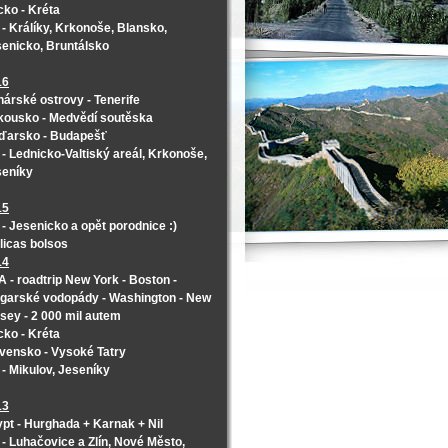
ko - Kréta
- Králíky, Krkonoše, Blansko,
enicko, Bruntálsko
16
árské ostrovy - Tenerife
kousko - Medvědí soutěska
ďarsko - Budapešť
- Lednicko-Valtiský areál, Krkonoše,
seníky
15
- Jesenicko a opět porodnice :)
licas bolsos
14
 - roadtrip New York - Boston -
garské vodopády - Washington - New
sey - 2 000 mil autem
ko - Kréta
vensko - Vysoké Tatry
- Mikulov, Jeseníky
13
pt - Hurghada + Karnak + Nil
- Luhačovice a Zlín, Nové Město,