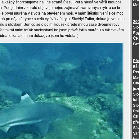
i a každý šnorchlujeme na jiné straně útesu. Peťa hledá ve větší hloubce
Mo
. Pod jedním z korálů objevuju hejno zajímavě tvarovaných ryb a co to
e první muréna v životě na otevřeném moři. A mám štěstí!!! Není sice moc
apá po nějaké rybce a celá vylézá z úkrytu. Skvělý! Fotím, dokud je venku a
20
e mu s úlovkem. Jen co se otočím, kousek přede mnou zase dvoumetrový
Slo
) Tentokrát mám foťák nachystaný bo jsem právě fotila murénu a tak cvakám
Egy
ídná fotka, ale mám důkaz, že jsem ho viděla :)
ČR 
Be
Pře
Itá
Řec
Maď
Cho
jez
Slo
Itá
Slo
Pol
ČR 
pře
Sáz
Var