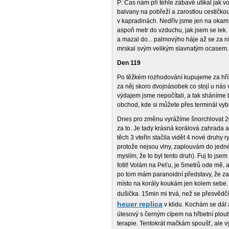
P: Čas nám při téhle zábavě utíkal jak 
balvany na pobřeží a zarostlou cestičk
v kapradinách. Nedřív jsme jen na okamži
aspoň metr do vzduchu, jak jsem se lek.
a mazal do... palmovýho háje až se za n
mrskal svým velikým slavnatým ocasem. T
Den 119
Po těžkém rozhodování kupujeme za hří
za něj skoro dvojnásobek co stojí u nás v
výdajem jsme nepočítali, a tak sháníme b
obchod, kde si můžete přes terminál vybr
Dnes pro změnu vyrážíme šnorchlovat 20
za to. Je tady krásná korálová zahrada
těch 3 vteřin stačila vidět 4 nové druhy 
protože nejsou vlny, zaplouvám do jedné 
myslím, že to byl tento druh). Fuj to jse
fotit! Volám na Peťu, je 5metrů ode mě, a
po tom mám paranoidní představy, že za
místo na korály koukám jen kolem sebe.
dušička. 15min mi trvá, než se přesvědčí
heuer replica
v klidu. Kochám se dál 
útesový s černým cípem na hřbetní plout
terapie. Tentokrát mačkám spoušť, ale v