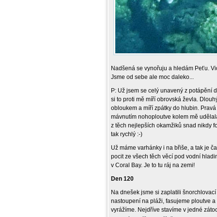
Nadšená se vynořuju a hledám Peťu. Vid
Jsme od sebe ale moc daleko...
P: Už jsem se celý unavený z potápění d
si to proti mě míří obrovská ževla. Dl
obloukem a míří zpátky do hlubin. Pravá 
mávnutím nohoploutve kolem mě udělala. 
z těch nejlepších okamžiků snad nikdy fo
tak rychlý :-)
Už máme varhánky i na břiše, a tak je ča
pocit ze všech těch věcí pod vodní hlad
v Coral Bay. Je to tu ráj na zemi!
Den 120
Na dnešek jsme si zaplatili šnorchlovací
nastoupení na pláži, fasujeme ploutve 
vyrážíme. Nejdříve stavíme v jedné zá