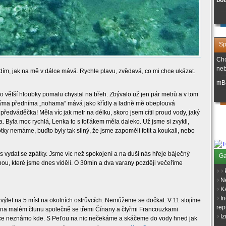
bol
Sp
Chc
neb
ím, jak na mě v dálce mává. Rychle plavu, zvědavá, co mi chce ukázat.
mB
o větší hloubky pomalu chystal na břeh. Zbývalo už jen pár metrů a v tom
ouhýma předníma „nohama“ mává jako křídly a ladně mě obeplouvá
předváděčka! Měla víc jak metr na délku, skoro jsem cítil proud vody, jaký
Byla moc rychlá, Lenka to s foťákem měla daleko. Už jsme si zvykli,
tky nemáme, buďto byly tak silný, že jsme zapoměli fotit a koukali, nebo
s vydat se zpátky. Jsme víc než spokojení a na duši nás hřeje báječný
Ga
inou, které jsme dnes viděli. O 30min a dva varany později večeříme
N
K
I
 výlet na 5 míst na okolních ostrůvcích. Nemůžeme se dočkat. V 11 stojíme
rep
a na malém člunu společně se třemi Čínany a čtyřmi Francouzkami
Iz
toce neznámo kde. S Peťou na nic nečekáme a skáčeme do vody hned jak