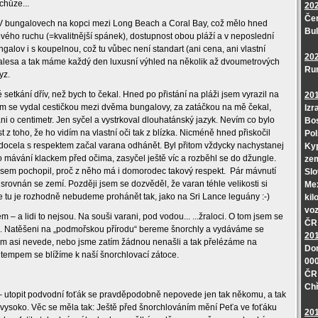
chůze...
20
Čer
 V bungalovech na kopci mezi Long Beach a Coral Bay, což mělo hned
Bu
ového ruchu (=kvalitnější spánek), dostupnost obou pláží a v neposlední
lov i s koupelnou, což tu vůbec není standart (ani cena, ani vlastní
20
alesa a tak máme každý den luxusní výhled na několik až dvoumetrových
Ru
yz.
etkání dřív, než bych to čekal. Hned po přistání na pláži jsem vyrazil na
20
sem se vydal cestičkou mezi dvěma bungalovy, za zatáčkou na mě čekal,
Izr
i o centimetr. Jen syčel a vystrkoval dlouhatánský jazyk. Nevím co bylo
Bos
ost z toho, že ho vidím na vlastní oči tak z blízka. Nicméně hned přiskočil
Pol
docela s respektem začal varana odhánět. Byl přitom vždycky nachystanej
Kyp
o mávání klackem před očima, zasyčel ještě víc a rozběhl se do džungle.
ze
 jsem pochopil, proč z něho má i domorodec takový respekt.
Pár mávnutí
Slo
rovnán se zemí. Později jsem se dozvěděl, že varan téhle velikosti si
Mex
kže tu je rozhodně nebudeme prohánět tak, jako na Sri Lance leguány :-)
kil
voz
m – a lidi to nejsou. Na souši varani, pod vodou... ...žraloci. O tom jsem se
ČR 
áno. Natěšeni na „podmořskou přírodu“ bereme šnorchly a vydáváme se
20
 asi nevede, nebo jsme zatím žádnou nenašli a tak přelézáme na
Dom
tempem se blížíme k naší šnorchlovací zátoce.
000
ČR 
Chř
 – utopit podvodní foťák se pravděpodobně nepovede jen tak někomu, a tak
ysoko. Věc se měla tak: Ještě před šnorchlováním mění Peťa ve foťáku
20