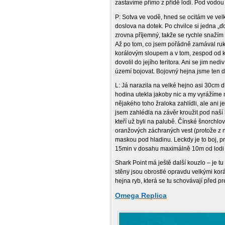
zastavíme přímo z přídě lodi. Pod vodou
P: Sotva ve vodě, hned se ocitám ve vel
doslova na dotek. Po chvilce si jedna „ďo
zrovna příjemný, takže se rychle snažím r
Až po tom, co jsem pořádně zamával ruk
korálovým sloupem a v tom, zespod od kor
dovolil do jejího teritora. Ani se jim ned
území bojovat. Bojovný hejna jsme ten den
L: Já narazila na velké hejno asi 30cm d
hodina utekla jakoby nic a my vyrážíme n
nějakého toho žraloka zahlídli, ale ani j
jsem zahlédla na závěr kroužit pod naší 
kteří už byli na palubě. Čínské šnorchlo
oranžových záchraných vest (protože z n
maskou pod hladinu. Leckdy je to boj, pr
15min v dosahu maximálně 10m od lodi č
Shark Point má ještě další kouzlo – je tu
stěny jsou obrostlé opravdu velkými kor
hejna ryb, která se tu schovávají před p
Omega Replica