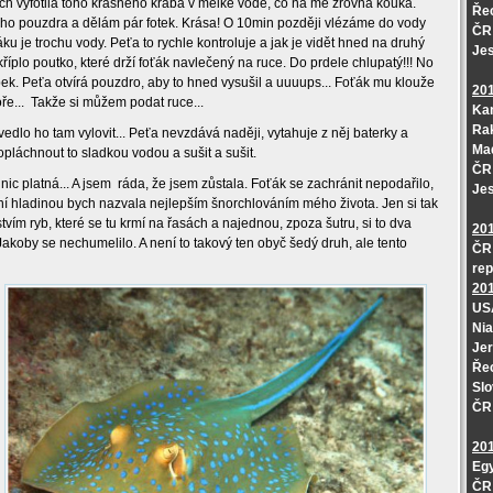
bych vyfotila toho krásného kraba v mělké vodě, co na mě zrovna kouká.
Řec
ho pouzdra a dělám pár fotek. Krása! O 10min později vlézáme do vody
ČR 
ťáku je trochu vody. Peťa to rychle kontroluje a jak je vidět hned na druhý
Jes
říplo poutko, které drží foťák navlečený na ruce. Do prdele chlupatý!!! No
apek. Peťa otvírá pouzdro, aby to hned vysušil a uuuups... Foťák mu klouže
20
e...
Takže si můžem podat ruce...
Kan
Ra
vedlo ho tam vylovit... Peťa nevzdává naději, vytahuje z něj baterky a
Ma
pláchnout to sladkou vodou a sušit a sušit.
ČR 
ic platná... A jsem
ráda, že jsem zůstala. Foťák se zachránit nepodařilo,
Je
dní hladinou bych nazvala nejlepším šnorchlováním mého života. Jen si tak
ím ryb, které se tu krmí na řasách a najednou, zpoza šutru, si to dva
20
Jakoby se nechumelilo. A není to takový ten obyč šedý druh, ale tento
ČR 
rep
20
USA
Nia
Jer
Řec
Slo
ČR 
20
Egy
ČR 