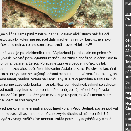
Pál
20
ČR 
sas
 „ve tváři“ a tlama plná zubů mi nahnali daleko větší strach než žraločí
20
estou zpátky kolem mě profrčel další nádherný rejnok, beru už jen jako
cel
vi a co nejrychleji se sem dostat zpět, aby to viděl taky!!!
z t
23 
laná voda je pro elektroniku smrt. Vypláchnul jsem ho, ale na polovině
mo
„kvasí“. Naivně jsem vytáhnul kartáček na zuby a snažil se to očistit, ale to
Tak
m přibíhá rozjařená Lenka. Po špatné zprávě s osudem foťáku už tak
toh
ozehnat zoufalost opět šnorchlováním. A stálo to za to. Po chvilce kochání
pěš
 do hlubiny a tam se skrývají pořádní macci. Hned dvě veliké barakudy, asi
Tur
přede mnou, paráda. Volám na Lenku aby si je taky prohlídla a stihla to. Oči
Srí
ději na mě zase volá Lenka – rejnok. Než jsem doplaval, stihnul se schovat
Ind
vystrnadit, abychom si ho prohlídli. Podruhé, po nějaké době opět volá
Ne
ochu zvláštní pocit :-) přeci jen to vzbuzuje respekt, možná i trochu strach.
Ne
ř a lidem se spíš vyhýbat.
Ho
 nejednou kolem mě tři malí žraloci, hned volám Peťu. Jednak aby se podíval
Čín
en se zastavil asi metr ode mě a nezvykle dlouho si mě prohlížel. Už
Vie
ylézt z vody. Naštěstí se netroufl. Pořád jsme tady největší ryby v moři
Ka
Si
Mal