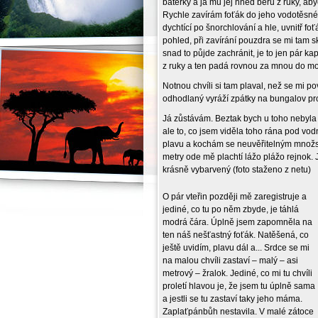
baterky a já mu jej hned beru z ruky, a
Rychle zavírám foťák do jeho vodotěsné
dychtící po šnorchlování a hle, uvnitř fo
pohled, při zavírání pouzdra se mi tam sk
snad to půjde zachránit, je to jen pár k
z ruky a ten padá rovnou za mnou do moř
Notnou chvíli si tam plaval, než se mi po
odhodlaný vyráží zpátky na bungalov pro
Já zůstávám. Beztak bych u toho nebyla n
ale to, co jsem viděla toho rána pod vo
plavu a kochám se neuvěřitelným množstv
metry ode mě plachtí lážo plážo rejnok. 
krásně vybarvený (foto staženo z netu)
O pár vteřin později mě zaregistruje a
jediné, co tu po něm zbyde, je táhlá
modrá čára. Úplně jsem zapomněla na
ten náš nešťastný foťák. Natěšená, co
ještě uvidím, plavu dál a... Srdce se mi
na malou chvíli zastaví – malý – asi
metrový – žralok. Jediné, co mi tu chvíli
proletí hlavou je, že jsem tu úplně sama
a jestli se tu zastaví taky jeho máma.
Zaplaťpánbůh nestavila. V malé zátoce