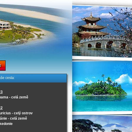
t
še cesta:
23
nama - celá země
22
ricius - celý ostrov
ánie - celá země
kedonie