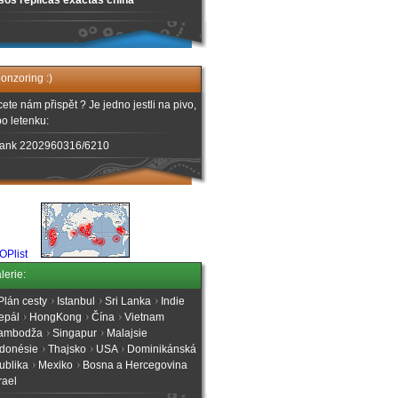
sos replicas exactas china
onzoring :)
ete nám přispět ? Je jedno jestli na pivo,
o letenku:
ank 2202960316/6210
lerie:
Plán cesty
Istanbul
Sri Lanka
Indie
epál
HongKong
Čína
Vietnam
ambodža
Singapur
Malajsie
ndonésie
Thajsko
USA
Dominikánská
ublika
Mexiko
Bosna a Hercegovina
rael