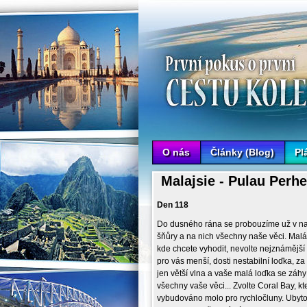
Cesta kolem světa Lenky a Petra
O nás
Články (Blog)
Pl
Malajsie - Pulau Perhe
Den 118
Do dusného rána se probouzíme už v na
šňůry a na nich všechny naše věci. Malá 
kde chcete vyhodit, nevolte nejznámější
pro vás menší, dosti nestabilní loďka, za
jen větší vlna a vaše malá loďka se záhy
všechny vaše věci... Zvolte Coral Bay, k
vybudováno molo pro rychločluny. Ubytov