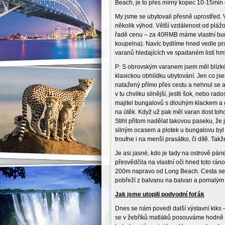
Beach, je to přes mírný kopec 10-15min 
My jsme se ubytovali přesně uprostřed.
několik výhod. Větší vzdálenost od pláž
řadě cenu – za 40RMB máme vlastní bunga
koupelna). Navíc bydlíme hned vedle pr
varanů hledajících ve spadaném listí hm
P: S obrovským varanem jsem měl blízké s
klasickou obhlídku ubytování. Jen co j
natažený přímo přes cestu a nehnul se an
v tu chvilku silnější, jestli šok, nebo rad
majitel bungalovů s dlouhým klackem a 
na útěk. Když už pak měl varan dost toh
Stihl přitom nadělat takovou paseku, že
silným ocasem a plotek u bungalovu byl s
troufne i na menší prasátko, či dítě. Ta
Je asi jasné, kdo je tady na ostrově páne
přesvědčila na vlastní oči hned toto r
200m napravo od Long Beach. Cesta sem
pobřeží z balvanu na balvan a pomalým 
Jak jsme utopili podvodní foťák
Dnes se nám povedl další výstavní kiks
se v žebříků matláků posouváme hodně v