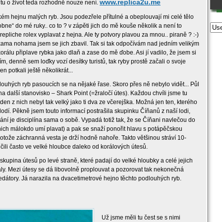
www.replica2u.me
 tu o život teda rozhodně nouze není.
kém hejnu malých ryb. Jsou podezřele přítulné a obeplouvají mi celé tělo
bne“ do mé ruky.. co to ? v zápěti jich do mě kouše několik a není to
epliche rolex vyplavat z hejna. Ale ty potvory plavou za mnou.. piraně ? :-)
ama nohama jsem se jich zbavil. Tak si tak odpočívám nad jedním velikým
álu připlave rybka jako dlaň a zase do mě ďobe. Asi jí vadilo, že jsem si
ivím, denně sem loďky vozí desítky turistů, tak ryby prostě začali o svoje
 potkali ještě několikrát...
louhých ryb pasoucích se na nějaké řase. Skoro přes ně nebylo vidět... Půl
a další stanovisko – Shark Point (=žraločí útes). Každou chvíli jsme tu
eden z nich nebyl tak velký jako ti dva ze včerejška. Možná jen ten, kterého
lodí. Pěkně jsem touto informací postrašila skupinku Číňanů z naší lodi,
vání je disciplína sama o sobě. Vypadá totiž tak, že se Číňani navlečou do
ich málokdo umí plavat) a pak se snaží ponořit hlavu s potápěčskou
otože záchranná vesta je drží hodně nahoře. Takto většinou stráví 10-
ili často ve velké hloubce daleko od korálových útesů.
 skupina útesů po levé straně, které padají do velké hloubky a celé jejich
ály. Mezi útesy se dá libovolně proplouvat a pozorovat tak nekonečná
redátory. Já narazila na dvacetimetrové hejno těchto podlouhých ryb.
Už jsme měli tu čest se s nimi