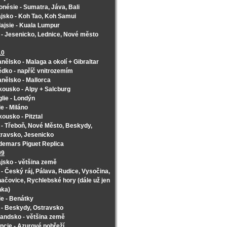
onésie - Sumatra, Jáva, Bali
jsko - Koh Tao, Koh Samui
ajsie - Kuala Lumpur
- Jesenicko, Lednice, Nové město
10
nělsko - Malaga a okolí + Gibraltar
dko - napříč vnitrozemím
nělsko - Mallorca
ousko - Alpy + Salcburg
lie - Londýn
lie - Miláno
ousko - Pitztal
- Třeboň, Nové Město, Beskydy,
ravsko, Jesenicko
emars Piguet Replica
09
jsko - většina země
- Český ráj, Pálava, Rudice, Vysočina,
ačovice, Rychlebské hory (dále už jen
nka)
lie - Benátky
- Beskydy, Ostravsko
andsko - většina země
ncie - Azurové pobřeží