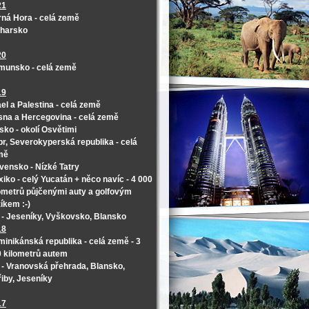
21
ná Hora - celá země
lharsko
20
munsko - celá země
19
ael a Palestina - celá země
na a Hercegovina - celá země
sko - okolí Osvětimi
r, Severokyperská republika - celá
mě
vensko - Nízké Tatry
iko - celý Yucatán + něco navíc - 4 000
ometrů půjčenými auty a golfovým
íkem :-)
- Jeseníky, Vyškovsko, Blansko
18
inikánská republika - celá země - 3
 kilometrů autem
- Vranovská přehrada, Blansko,
iby, Jeseníky
17