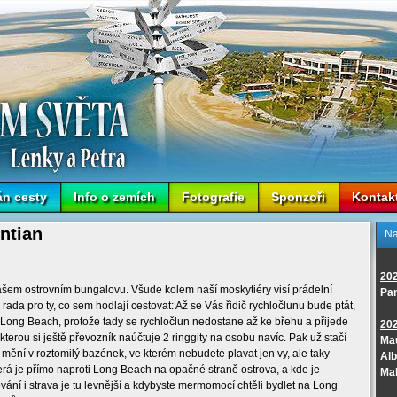
án cesty
Info o zemích
Fotografie
Sponzoři
Kontak
ntian
Na
20
šem ostrovním bungalovu. Všude kolem naší moskytiéry visí prádelní
Pa
rada pro ty, co sem hodlají cestovat: Až se Vás řidič rychločlunu bude ptát,
 Long Beach, protože tady se rychločlun nedostane až ke břehu a přijede
20
 kterou si ještě převozník naúčtuje 2 ringgity na osobu navíc. Pak už stačí
Mau
 mění v roztomilý bazének, ve kterém nebudete plavat jen vy, ale taky
Alb
terá je přímo naproti Long Beach na opačné straně ostrova, a kde je
Ma
ání i strava je tu levnější a kdybyste mermomocí chtěli bydlet na Long