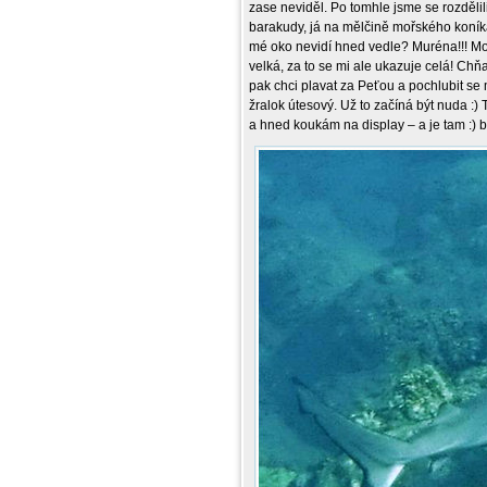
zase neviděl. Po tomhle jsme se rozdělil
barakudy, já na mělčině mořského koníka
mé oko nevidí hned vedle? Muréna!!! Moj
velká, za to se mi ale ukazuje celá! Chň
pak chci plavat za Peťou a pochlubit s
žralok útesový. Už to začíná být nuda :
a hned koukám na display – a je tam :) b