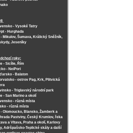
nako
08
vensko - Vysoké Tatry
pt - Hurghada
- Mikulov, Šumava, Králický Sněžník,
skydy, Jeseníky
dchozí roky:
lie - Sicílie, Řím
ko - NeiPori
arsko - Balaton
rvatsko - ostrov Pag, Krk, Plitvická
era
vinsko - Triglavský národní park
lie - San Marino a okolí
vensko - různá místa
sko - různá místa
- Olomoucko, Blansko, Žamberk a
hrada Pastviny, Český Krumlov, řeka
ava a Vltava, Praha a okolí, Karlovy
y, Adršpašsko-Teplické skály a další