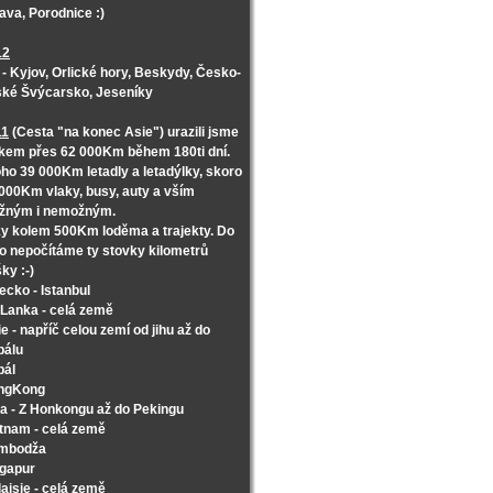
ava, Porodnice :)
12
- Kyjov, Orlické hory, Beskydy, Česko-
ké Švýcarsko, Jeseníky
11
(Cesta "na konec Asie") urazili jsme
kem přes 62 000Km během 180ti dní.
oho 39 000Km letadly a letadýlky, skoro
000Km vlaky, busy, auty a vším
žným i nemožným.
y kolem 500Km loděma a trajekty. Do
o nepočítáme ty stovky kilometrů
ky :-)
ecko - Istanbul
 Lanka - celá země
ie - napříč celou zemí od jihu až do
pálu
pál
ngKong
a - Z Honkongu až do Pekingu
tnam - celá země
mbodža
ngapur
ajsie - celá země