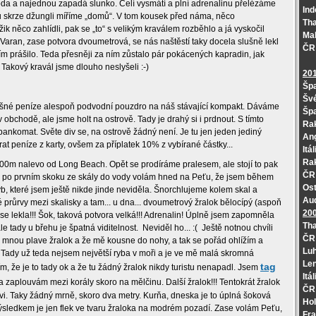
voda a najednou zapadá slunko. Celí vysmátí a plní adrenalinu přelézáme
Ind
ou skrze džungli míříme „domů“. V tom kousek před náma, něco
Tha
k něco zahlídli, pak se „to“ s velikým kraválem rozběhlo a já vyskočil
Mal
 Varan, zase potvora dvoumetrová, se nás naštěstí taky docela slušně lekl
ČR 
ím prášilo. Teda přesněji za ním zůstalo pár pokácených kapradin, jak
akový kravál jsme dlouho neslyšeli :-)
20
Špa
Švé
šné peníze alespoň podvodní pouzdro na náš stávající kompakt. Dáváme
Špa
 obchodě, ale jsme holt na ostrově. Tady je drahý si i prdnout. S tímto
Rak
ankomat. Světe div se, na ostrově žádný není. Je tu jen jeden jediný
Ang
at peníze z karty, ovšem za příplatek 10% z vybírané částky...
Itá
Rak
0m nalevo od Long Beach. Opět se prodíráme pralesem, ale stojí to pak
ČR 
 a po prvním skoku ze skály do vody volám hned na Peťu, že jsem během
Ost
ryb, které jsem ještě nikde jinde neviděla. Šnorchlujeme kolem skal a
Aud
průrvy mezi skalisky a tam... u dna... dvoumetrový žralok bělocípý (aspoň
20
m se lekla!!! Šok, taková potvora velká!!! Adrenalin! Úplně jsem zapomněla
Tha
le tady u břehu je špatná viditelnost.
Neviděl ho... :(
Ještě notnou chvíli
ČR 
 mnou plave žralok a že mě kousne do nohy, a tak se pořád ohlížím a
Luh
 Tady už teda nejsem největší ryba v moři a je ve mě malá skromná
Le
tag
m, že je to tady ok a že tu žádný žralok nikdy turistu nenapadl. Jsem
Itá
a zaplouvám mezi korály skoro na mělčinu. Další žralok!!! Tentokrát žralok
ČR 
vi. Taky žádný mrně, skoro dva metry. Kurňa, dneska je to úplná šoková
Hol
ýsledkem je jen flek ve tvaru žraloka na modrém pozadí. Zase volám Peťu,
Fra