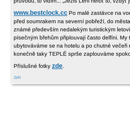
průvodu, to vidím... „Ježiš Leni nefoť to, vždyť j
www.bestclock.cc
Po malé zastávce na vo
před soumrakem na severní pobřeží, do města 
známé především nedalekým turistickým letovi
písečným břehům připlouvají často delfíni. My 
ubytováváme se na hotelu a po chutné večeři 
konečně taky TEPLÉ sprše zaplouváme spokoj
zde
Příslušné fotky
.
Zpět