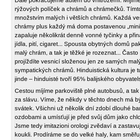
Dále pokračujeme autem do vnitrozemí. Míjíme 
rýžových políček a chrámů a chrámečků. Tímto 
množstvím malých i větších chrámů. Každá ve
chrámy plus každý má doma postavenou „minis
zapaluje několikrát denně vonné tyčinky a přin
jídla, pití, cigaret... Spousta obytných domů p
malý chrám, a tak je těžké je rozeznat... Často
projíždíte vesnicí složenou jen ze samých ma
sympatických chrámů. Hinduistická kultura je t
jinde – hinduisté tvoří 95% balijského obyvatel
Cestou míjíme parkoviště plné autobusů, a tak s
za slávu. Víme, že někdy v těchto dnech má být
svátek. Všichni už několik dní zdobí dlouhé 
ozdobami a umísťují je před svůj dům jako chlou
Jsme tedy imitazioni orologi zvědaví a zastav
koukli. Prodíráme se do velké haly, kam směřuj