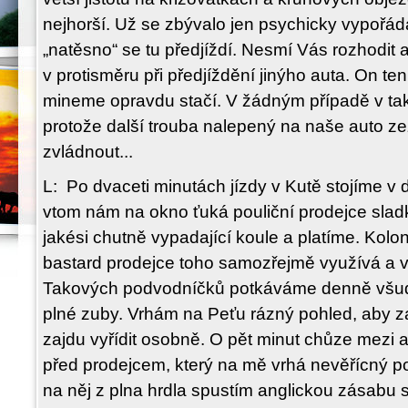
nejhorší. Už se zbývalo jen psychicky vypořáda
„natěsno“ se tu předjíždí. Nesmí Vás rozhodit au
v protisměru při předjíždění jinýho auta. On ten
mineme opravdu stačí. V žádným případě v tako
protože další trouba nalepený na naše auto z
zvládnout...
L: Po dvaceti minutách jízdy v Kutě stojíme v
vtom nám na okno ťuká pouliční prodejce sla
jakési chutně vypadající koule a platíme. Kolon
bastard prodejce toho samozřejmě využívá a 
Takových podvodníčků potkáváme denně všud
plné zuby. Vrhám na Peťu rázný pohled, aby zas
zajdu vyřídit osobně. O pět minut chůze mezi a
před prodejcem, který na mě vrhá nevěřícný p
na něj z plna hrdla spustím anglickou zásabu 