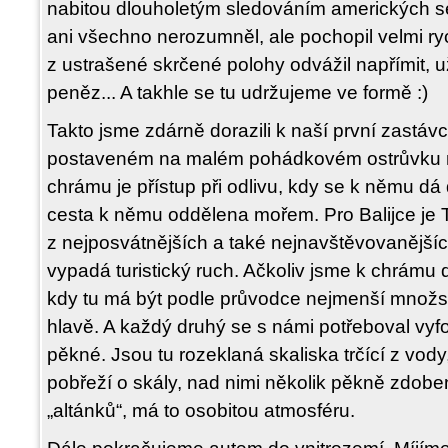
nabitou dlouholetým sledováním amerických s
ani všechno nerozumněl, ale pochopil velmi ry
z ustrašené skrčené polohy odvážil napřímit, 
peněz... A takhle se tu udržujeme ve formě :)
Takto jsme zdárně dorazili k naší první zastá
postaveném na malém pohádkovém ostrůvku n
chrámu je přístup při odlivu, kdy se k němu dá d
cesta k němu oddělena mořem. Pro Balijce je 
z nejposvátnějších a také nejnavštěvovanější
vypadá turistický ruch. Ačkoliv jsme k chrámu 
kdy tu má být podle průvodce nejmenší množství
hlavě. A každý druhý se s námi potřeboval vyfot
pěkné. Jsou tu rozeklaná skaliska trčící z vody, 
pobřeží o skály, nad nimi několik pěkně zdob
„altánků“, má to osobitou atmosféru.