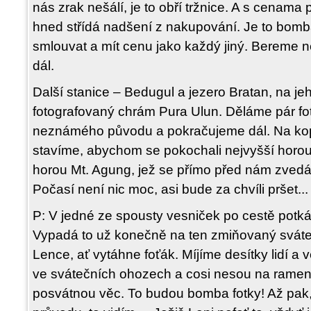
nás zrak nešálí, je to obří tržnice. A s cenam
hned střídá nadšení z nakupování. Je to bomb
smlouvat a mít cenu jako každý jiný. Bereme n
dál.
Další stanice – Bedugul a jezero Bratan, na jeh
fotografovaný chrám Pura Ulun. Děláme pár f
neznámého původu a pokračujeme dál. Na kopci
stavíme, abychom se pokochali nejvyšší horou
horou Mt. Agung, jež se přímo před nám zvedá
Počasí není nic moc, asi bude za chvíli pršet...
P: V jedné ze spousty vesniček po cestě potk
Vypadá to už konečně na ten zmiňovaný sváte
Lence, ať vytáhne foťák. Míjíme desítky lidí a
ve svátečních ohozech a cosi nesou na ramen
posvátnou věc. To budou bomba fotky! Až pak