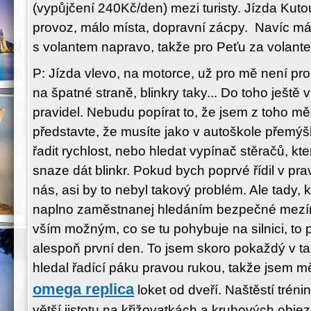
(vypůjčení 240Kč/den) mezi turisty. Jízda Kutou
provoz, málo místa, dopravní zácpy. Navíc m
s volantem napravo, takže pro Peťu za volante
P: Jízda vlevo, na motorce, už pro mě není pr
na špatné straně, blinkry taky... Do toho ještě 
pravidel. Nebudu popírat to, že jsem z toho mě
představte, že musíte jako v autoškole přemýšl
řadit rychlost, nebo hledat vypínač stěračů, kte
snaze dát blinkr. Pokud bych poprvé řídil v pr
nás, asi by to nebyl takový problém. Ale tady, k
naplno zaměstnanej hledáním bezpečné mezírk
vším možným, co se tu pohybuje na silnici, to 
alespoň první den. To jsem skoro pokaždý v ta
hledal řadící páku pravou rukou, takže jsem m
omega replica
loket od dveří. Naštěstí tréni
větší jistotu na křižovatkách a kruhových obje