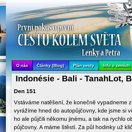
Cesta kolem světa Lenky a Petra
O nás
Články (Blog)
Plán cesty
Info o zemích
Indonésie - Bali - TanahLot, 
Den 151
Vstáváme natěšení, že konečně vypadneme z 
vyrážíme hned do autopůjčovny, kde jsme si vč
ho ale půjčili někomu jinému, a tak na rychlo
půjčovny. A máme štěstí. Za půl hodinky už k