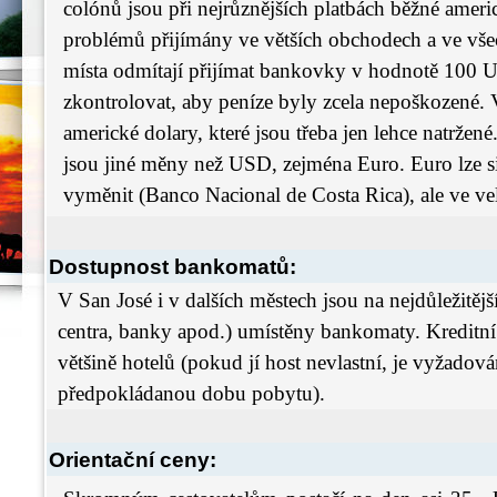
colónů jsou při nejrůznějších platbách běžné americ
problémů přijímány ve větších obchodech a ve všec
místa odmítají přijímat bankovky v hodnotě 100 U
zkontrolovat, aby peníze byly zcela nepoškozené.
americké dolary, které jsou třeba jen lehce natržen
jsou jiné měny než USD, zejména Euro. Euro lze s
vyměnit (Banco Nacional de Costa Rica), ale ve 
Dostupnost bankomatů:
V San José i v dalších městech jsou na nejdůležitěj
centra, banky apod.) umístěny bankomaty. Kreditní
většině hotelů (pokud jí host nevlastní, je vyžadov
předpokládanou dobu pobytu).
Orientační ceny: