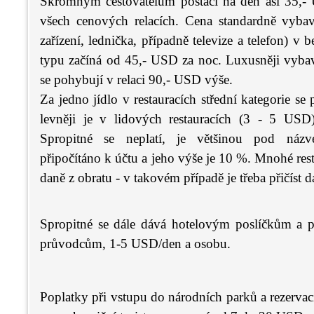
Skromným cestovatelům postačí na den asi 35,- 
všech cenových relacích. Cena standardně vybav
zařízení, lednička, případně televize a telefon) 
typu začíná od 45,- USD za noc. Luxusněji vyba
se pohybují v relaci 90,- USD výše.
Za jedno jídlo v restauracích střední kategorie s
levněji je v lidových restauracích (3 - 5 USD)
Spropitné se neplatí, je většinou pod názv
připočítáno k účtu a jeho výše je 10 %. Mnohé rest
daně z obratu - v takovém případě je třeba přičíst 
Spropitné se dále dává hotelovým poslíčkům a 
průvodcům, 1-5 USD/den a osobu.
Poplatky při vstupu do národních parků a rezervac