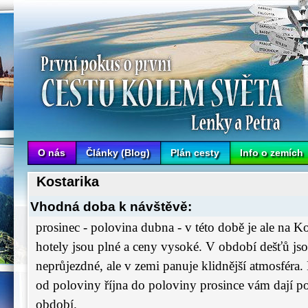
Cesta kolem světa Lenky a Petra
O nás
Články (Blog)
Plán cesty
Info o zemích
Kostarika
Vhodná doba k návštěvě:
prosinec - polovina dubna -
v této době je ale na Ko
hotely jsou plné a ceny vysoké. V období dešťů jsou
neprůjezdné, ale v zemi panuje klidnější atmosféra
od poloviny října do poloviny prosince vám dají po
období.