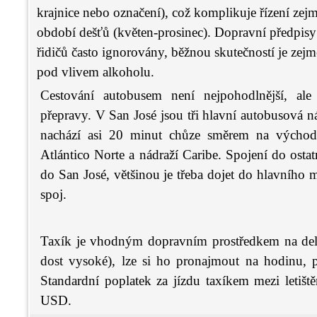
krajnice nebo označení), což komplikuje řízení zejm
období dešťů (květen-prosinec). Dopravní předpisy 
řidičů často ignorovány, běžnou skutečností je zej
pod vlivem alkoholu.
Cestování autobusem není nejpohodlnější, al
přepravy. V San José jsou tři hlavní autobusová n
nachází asi 20 minut chůze směrem na východ 
Atlántico Norte a nádraží Caribe. Spojení do ostat
do San José, většinou je třeba dojet do hlavního m
spoj.
Taxík je vhodným dopravním prostředkem na delší
dost vysoké), lze si ho pronajmout na hodinu, 
Standardní poplatek za jízdu taxíkem mezi letiš
USD.