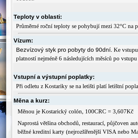
Teploty v oblasti:
Průměrné roční teploty se pohybují mezi 32°C na 
Vízum:
Bezvízový styk pro pobyty do 90dní.
Ke vstupu
platností nejméně 6 následujících měsíců po vstup
Vstupní a výstupní poplatky:
Při odletu z Kostariky se na letišti platí letištní po
Měna a kurz:
Měnou je Kostarický colón, 100CRC = 3,607Kč
Naprostá většina obchodů, restaurací, půjčoven aut
běžné kreditní karty (nejrozšířenější VISA nebo Ma