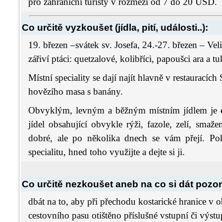
pro zahraniční turisty v rozmezí od 7 do 20 USD.
Co určitě vyzkoušet (jídla, pití, události..):
19. březen –svátek sv. Josefa
,
24.-27. březen – Vel
zářiví ptáci: quetzalové, kolibříci, papoušci ara a t
Místní speciality se dají najít hlavně v restauracíc
hovězího masa s banány.
Obvyklým, levným a běžným místním jídlem je
jídel obsahující obvykle rýži, fazole, zelí, sma
dobré, ale po několika dnech se vám přejí. Pok
specialitu, hned toho využijte a dejte si ji.
Co určitě nezkoušet aneb na co si dát pozor
dbát na to, aby při přechodu kostarické hranice v
cestovního pasu otištěno příslušné vstupní či výstu