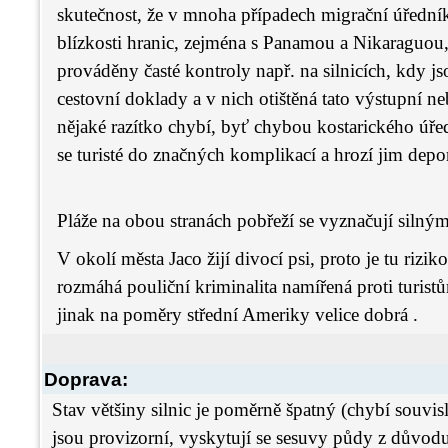
skutečnost, že v mnoha případech migrační úředník
blízkosti hranic, zejména s Panamou a Nikaraguou, 
prováděny časté kontroly např. na silnicích, kdy 
cestovní doklady a v nich otištěná tato výstupní n
nějaké razítko chybí, byť chybou kostarického úřed
se turisté do značných komplikací a hrozí jim depor
Pláže na obou stranách pobřeží se vyznačují silný
V okolí města Jaco žijí divocí psi, proto je tu rizik
rozmáhá pouliční kriminalita namířená proti turistů
jinak na poměry střední Ameriky velice dobrá .
Doprava:
Stav většiny silnic je poměrně špatný (chybí souvis
jsou provizorní, vyskytují se sesuvy půdy z důvodu