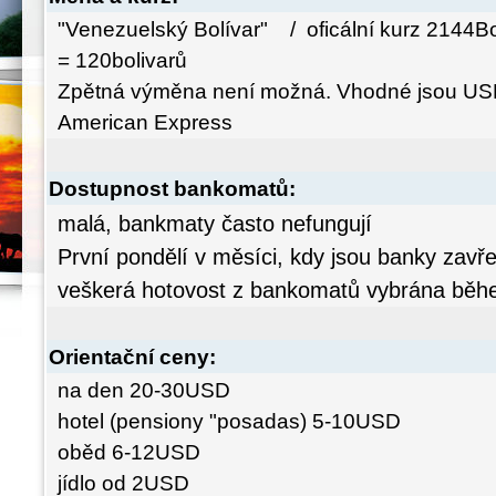
"Venezuelský Bolívar" / oficální kurz 21
= 120bolivarů
Zpětná výměna není možná. Vhodné jsou USD
American Express
Dostupnost bankomatů:
malá, bankmaty často nefungují
První pondělí v měsíci, kdy jsou banky zavře
veškerá hotovost z bankomatů vybrána běh
Orientační ceny:
na den 20-30USD
hotel (pensiony "posadas) 5-10USD
oběd 6-12USD
jídlo od 2USD