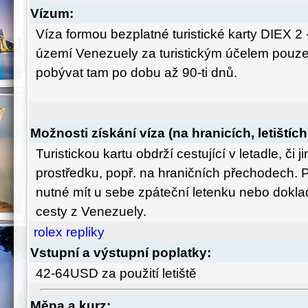
Vízum:
Víza formou bezplatné turistické karty DIEX 2
území Venezuely za turistickým účelem pouz
pobývat tam po dobu až 90-ti dnů.
Možnosti získání víza (na hranicích, letištích
Turistickou kartu obdrží cestující v letadle, či
prostředku, popř. na hraničních přechodech. P
nutné mít u sebe zpáteční letenku nebo dokla
cesty z Venezuely.
rolex repliky
Vstupní a výstupní poplatky:
42-64USD za použití letiště
Měna a kurz: