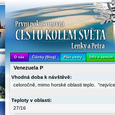
Cesta kolem světa Lenky a Petra
O nás
Články (Blog)
Plán cesty
Info o zemích
Venezuela P
Vhodná doba k návštěvě:
celoročně, mimo horské oblasti teplo. "nejvíce"
Teploty v oblasti:
27/16