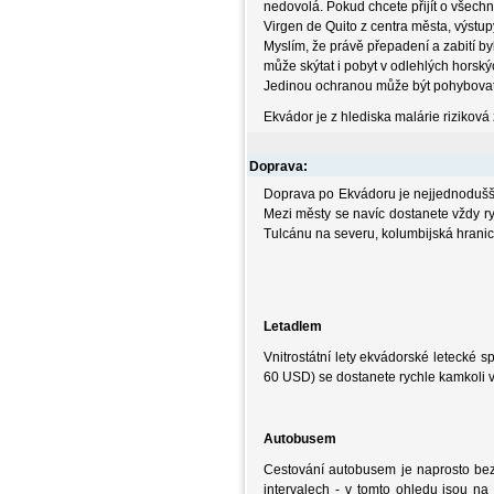
nedovolá. Pokud chcete přijít o všechn
Virgen de Quito z centra města, výstup
Myslím, že právě přepadení a zabití by
může skýtat i pobyt v odlehlých horsk
Jedinou ochranou může být pohybovat 
Ekvádor je z hlediska malárie riziková
Doprava:
Doprava po Ekvádoru je nejjednodušší
Mezi městy se navíc dostanete vždy ry
Tulcánu na severu, kolumbijská hranic
Letadlem
Vnitrostátní lety ekvádorské letecké s
60 USD) se dostanete rychle kamkoli 
Autobusem
Cestování autobusem je naprosto bez
intervalech - v tomto ohledu jsou n