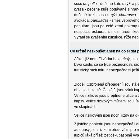
seco de pollo
- dušené kuře s rýží a p
brasa
- pečené kuře podávané s hran
dušené kozí maso s rýží,
churrasco
-
avokáda,
parrilladas
- směs vepřového,
populární jsou po celé zemi pokrmy 
nespočet restaurací s mezinárodní k
Vyrábí se kvašením kukuřice, rýže nebo
Co určitě nezkoušet aneb na co si dát 
Ačkoli již není Ekvádor bezpečný jako 
bývá často, co se týče bezpečnosti, s
turistický ruch míru nebezpečnosti ješt
Zloději Ozbrojená přepadení jsou stál
oblastech země. Častější jsou však k
Velice rizikové jsou přeplněné ulice a
kapsy. Velice rizikovým místem jsou jí
ve skupinách.
Velice rizikovými jsou noční jízdy na 
Z jistého pohledu jsou nebezpečné i d
autobusy jsou rizikem především pro m
lupičů láká příležitost oškubat plně v