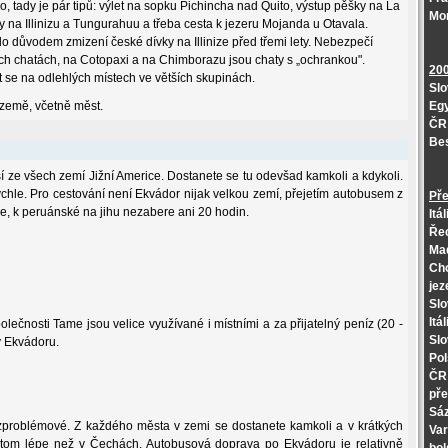
o, tady je pár tipů: výlet na sopku Pichincha nad Quito, výstup pěšky na La
Mo
y na Illinizu a Tungurahuu a třeba cesta k jezeru Mojanda u Otavala.
lo důvodem zmizení české dívky na Illinize před třemi lety. Nebezpečí
ých chatách, na Cotopaxi a na Chimborazu jsou chaty s „ochrankou".
20
se na odlehlých místech ve větších skupinách.
Slo
 země, včetně měst.
Egy
ČR 
Be
 ze všech zemí Jižní Americe. Dostanete se tu odevšad kamkoli a kdykoli.
chle. Pro cestování není Ekvádor nijak velkou zemí, přejetím autobusem z
Pře
e, k peruánské na jihu nezabere ani 20 hodin.
Itá
Řec
Maď
Cho
jez
Slo
Itá
polečnosti Tame jsou velice využívané i místními a za přijatelný peníz (20 -
Slo
v Ekvádoru.
Pol
ČR 
pře
Sáz
problémové. Z každého města v zemi se dostanete kamkoli a v krátkých
Var
a tom lépe než v Čechách. Autobusová doprava po Ekvádoru je relativně