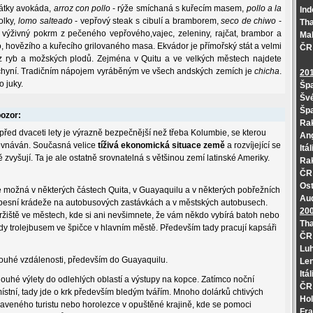
látky avokáda,
arroz con pollo
- rýže smíchaná s kuřecím masem,
pollo a la
Ind
olky,
lomo salteado
- vepřový steak s cibulí a bramborem,
seco de chiwo
-
Tha
 výživný pokrm z pečeného vepřového,vajec, zeleniny, rajčat, brambor a
Mal
 hovězího a kuřecího grilovaného masa. Ekvádor je přímořský stát a velmi
ČR 
z ryb a možských plodů. Zejména v Quitu a ve velkých městech najdete
uchyní. Tradičním nápojem vyráběným ve všech andských zemích je
chicha
.
20
 juky.
Špa
Švé
Špa
pozor:
Rak
před dvaceti lety je výrazně bezpečnější než třeba Kolumbie, se kterou
Ang
rovnáván. Současná velice
tíživá ekonomická situace země
a rozvíjející se
Itá
ě zvyšují. Ta je ale ostatně srovnatelná s většinou zemí latinské Ameriky.
Rak
ČR 
Ost
e možná v některých částech Quita, v Guayaquilu a v některých pobřežních
Aud
apesní krádeže na autobusových zastávkách a v městských autobusech.
20
 tržiště ve městech, kde si ani nevšimnete, že vám někdo vybírá batoh nebo
Tha
zdy trolejbusem ve špičce v hlavním městě. Především tady pracují kapsáři
ČR 
Luh
dlouhé vzdálenosti, především do Guayaquilu.
Le
Itá
louhé výlety do odlehlých oblastí a výstupy na kopce. Zatímco noční
ČR 
ístní, tady jde o krk především bledým tvářím. Mnoho dolárků chtivých
Hol
ybaveného turistu nebo horolezce v opuštěné krajině, kde se pomoci
Fra