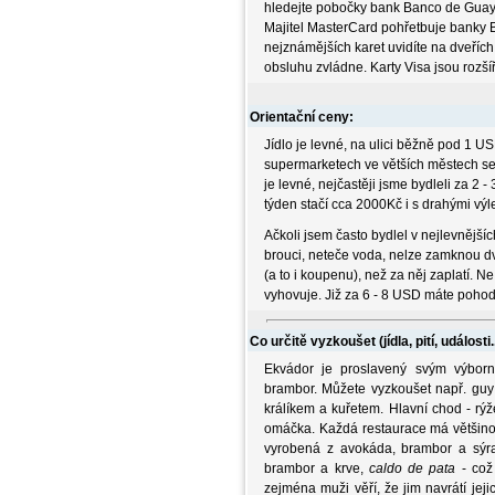
hledejte pobočky bank Banco de Guaya
Majitel MasterCard pohřetbuje banky 
nejznámějších karet uvidíte na dveřích
obsluhu zvládne. Karty Visa jsou rozší
Orientační ceny:
Jídlo je levné, na ulici běžně pod 1 US
supermarketech ve větších městech sež
je levné, nejčastěji jsme bydleli za 2
týden stačí cca 2000Kč i s drahými výl
Ačkoli jsem často bydlel v nejlevnější
brouci, neteče voda, nelze zamknou dv
(a to i koupenu), než za něj zaplatí.
vyhovuje. Již za 6 - 8 USD máte pohod
Co určitě vyzkoušet (jídla, pití, události..
Ekvádor je proslavený svým výbor
brambor. Můžete vyzkoušet např. guy 
králíkem a kuřetem. Hlavní chod - rý
omáčka. Každá restaurace má většinou 
vyrobená z avokáda, brambor a sýr
brambor a krve,
caldo de pata
- což 
zejména muži věří, že jim navrátí jeji