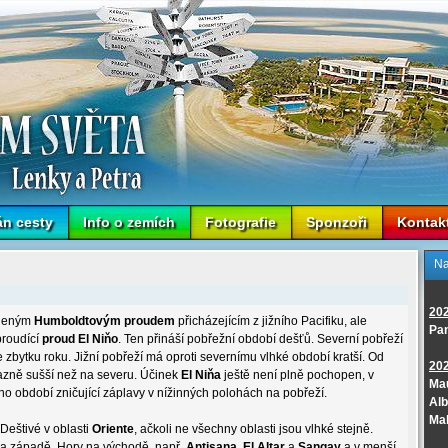
án cesty
Info o zemích
Fotografie
Sponzoři
Kontak
Na
20
udeným
Humboldtovým proudem
přicházejícím z jižního Pacifiku, ale
Pa
proudící
proud El Niňo
. Ten přináší pobřežní období dešťů. Severní pobřeží
 zbytku roku. Jižní pobřeží má oproti severnímu vlhké období kratší. Od
20
razně sušší než na severu. Účinek
El Niňa
ještě není plně pochopen, v
Mau
o období zničující záplavy v nížinných polohách na pobřeží.
Alb
Ma
Deštivé v oblasti
Oriente
, ačkoli ne všechny oblasti jsou vlhké stejně.
na západě. Hory na východě, např.
Antisana
,
El Altar
a
Sangay
a v menší