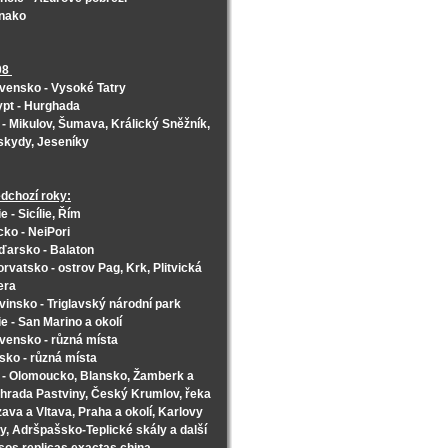
nako
08
vensko - Vysoké Tatry
pt - Hurghada
- Mikulov, Šumava, Králický Sněžník,
skydy, Jeseníky
dchozí roky:
lie - Sicílie, Řím
ko - NeiPori
arsko - Balaton
rvatsko - ostrov Pag, Krk, Plitvická
era
vinsko - Triglavský národní park
lie - San Marino a okolí
vensko - různá místa
sko - různá místa
- Olomoucko, Blansko, Žamberk a
hrada Pastviny, Český Krumlov, řeka
ava a Vltava, Praha a okolí, Karlovy
y, Adršpašsko-Teplické skály a další