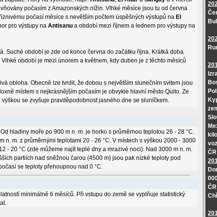
20
livňovány počasím z Amazonských nížin. Vlhké měsíce jsou tu od června
Čer
 příznivému počasí měsíce s nevětším počtem úspěšných výstupů na
El
Bu
 únor pro výstupy na
Antisanu
a období mezi říjnem a lednem pro výstupy na
20
Ru
á. Suché období je zde od konce června do začátku října. Krátká doba
a. Vlhké období je mezi únorem a květnem, kdy duben je z těchto měsíců
20
Izr
Bos
vá obloha. Obecně lze tvrdit, že dobou s největším slunečním svitem jsou
Pol
doxně místem s nejkrásnějším počasím je obvykle hlavní město Quito. Ze
Kyp
 se výškou se zvyšuje pravděpodobnost jasného dne se sluníčkem.
ze
Slo
Mex
. Od hladiny moře po 900 m n. m. je horko s průměrnou teplotou 26 - 28 °C.
kil
 m n. m. z průměrnými teplotami 20 - 26 °C. V místech s výškou 2000 - 3000
voz
2 - 20 °C (zde můžeme najít teplé dny a mrazivé noci). Nad 3000 m n. m.
ČR 
yšších partiích nad sněžnou čarou (4500 m) jsou pak nízké teploty pod
20
očasí se teploty přehoupnou nad 0 °C.
Dom
000
ČR 
atností minimálně 6 měsíců. Při vstupu do země se vyplňuje statistický
Chř
at.
20