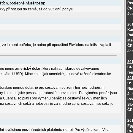
Řec
štích, potřebné náležitosti):
ČR 
cky při vstupu do země, až do 90ti dnů pobytu.
Jes
20
Kan
Ra
Ma
 že to není potřeba, je nutno při opouštění Ekvádoru na letišti zaplatit
ČR 
Je
20
ČR 
svou měnu
americký dolar
, který nahradil starou devalvovanou
rep
 stálo 1 USD). Mince platí jak americké, tak nově ražené ekvádorské
20
USA
ádorskou měnou dolar, je pro cestování po zemi tím nejvhodnějším
Nia
ary i columbijské pesos a peruánské nuevo soles. Pro výměnu peněz jsou
Jer
a Cuenca. To platí i pro výměnu peněz za cestovní šeky, v menších
Řec
a cestovních šeků a hotovosti je za shodné ceny, cestování se šeky je
Slo
ČR 
20
Egy
í s většinou mezinárodních platebních karet. Pro výběr z karet Visa
ČR 