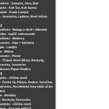
onésie - Sumatra, Jáva, Bali
jsko - Koh Tao, Koh Samui
ajsie - Kuala Lumpur
- Jesenicko, Lednice, Nové město
10
nělsko - Malaga a okolí + Gibraltar
dko - napříč vnitrozemím
nělsko - Mallorca
ousko - Alpy + Salcburg
lie - Londýn
lie - Miláno
ousko - Pitztal
- Třeboň, Nové Město, Beskydy,
ravsko, Jesenicko
emars Piguet Replica
09
jsko - většina země
- Český ráj, Pálava, Rudice, Vysočina,
ačovice, Rychlebské hory (dále už jen
nka)
lie - Benátky
- Beskydy, Ostravsko
andsko - většina země
ncie - Azurové pobřeží