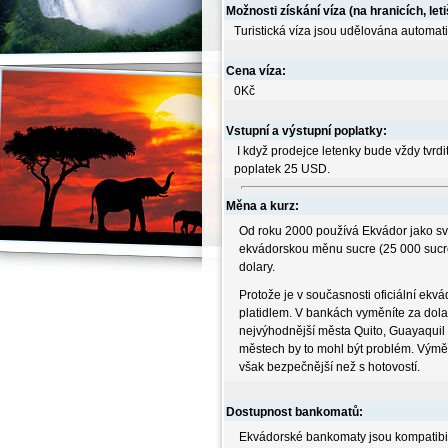
Možnosti získání víza (na hranicích, leti
Turistická víza jsou udělována automati
Cena víza:
0Kč
Vstupní a výstupní poplatky:
I když prodejce letenky bude vždy tvrdit,
poplatek 25 USD.
Měna a kurz:
Od roku 2000 používá Ekvádor jako 
ekvádorskou měnu sucre (25 000 sucre
dolary.
Protože je v současnosti oficiální ekv
platidlem. V bankách vyměníte za dol
nejvýhodnější města Quito, Guayaquil 
městech by to mohl být problém. Výměn
však bezpečnější než s hotovostí.
Dostupnost bankomatů:
Ekvádorské bankomaty jsou kompatibiln