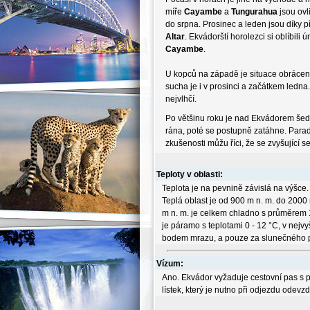
míře
Cayambe
a
Tungurahua
jsou ov
do srpna. Prosinec a leden jsou díky
Altar
. Ekvádorští horolezci si oblíbili
Cayambe
.
U kopců na západě je situace obrácen
sucha je i v prosinci a začátkem ledn
nejvlhčí.
Po většinu roku je nad Ekvádorem šedi
rána, poté se postupně zatáhne. Para
zkušenosti můžu říci, že se zvyšující
Teploty v oblasti:
Teplota je na pevnině závislá na výšce
Teplá oblast je od 900 m n. m. do 2000
m n. m. je celkem chladno s průměrem 1
je páramo s teplotami 0 - 12 °C, v nejv
bodem mrazu, a pouze za slunečného p
Vízum:
Ano. Ekvádor vyžaduje cestovní pas s pl
lístek, který je nutno při odjezdu odevzd