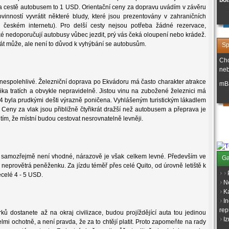
bol
 na cestě autobusem to 1 USD. Orientační ceny za dopravu uvádím v závěru
inností vyvrátit některé bludy, které jsou prezentovány v zahraničních
českém internetu). Pro delší cesty nejsou potřeba žádné rezervace,
ké nedoporučují autobusy vůbec jezdit, prý vás čeká oloupení nebo krádež.
át může, ale není to důvod k vyhýbání se autobusům.
Sp
Chc
neb
 nespolehlivé. Železniční doprava po Ekvádoru má často charakter atrakce
mB
olika tratích a obvykle nepravidelně. Jistou vinu na zubožené železnici má
-84 byla prudkými dešti výrazně poničena. Vyhlášeným turistickým lákadlem
o. Ceny za vlak jsou přibližně čtyřikrát dražší než autobusem a přeprava je
 tím, že místní budou cestovat nesrovnatelně levněji.
 samozřejmě není vhodné, nárazově je však celkem levné. Především ve
Ga
 neprovětrá peněženku. Za jízdu téměř přes celé Quito, od úrovně letiště k
ecelé 4 - 5 USD.
N
K
I
rep
ků dostanete až na okraj civilizace, budou projíždějící auta tou jedinou
Iz
elmi ochotně, a není pravda, že za to chtějí platit. Proto zapomeňte na rady