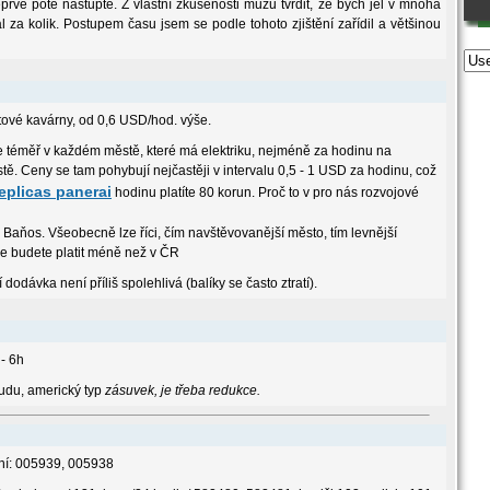
teprve poté nastupte. Z vlastní zkušenosti můžu tvrdit, že bych jel v mnoha
za kolik. Postupem času jsem se podle tohoto zjištění zařídil a většinou
etové kavárny, od 0,6 USD/hod. výše.
íte téměř v každém městě, které má elektriku, nejméně za hodinu na
stě. Ceny se tam pohybují nejčastěji v intervalu 0,5 - 1 USD za hodinu, což
eplicas panerai
hodinu platíte 80 korun. Proč to v pro nás rozvojové
Baňos. Všeobecně lze říci, čím navštěvovanější město, tím levnější
ude budete platit méně než v ČR
 dodávka není příliš spolehlivá (balíky se často ztratí).
- 6h
udu, americký typ
zásuvek, je třeba redukce.
ní: 005939, 005938