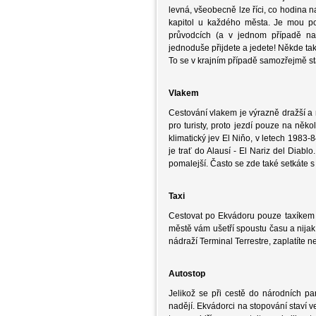
levná, všeobecně lze říci, co hodina
kapitol u každého města. Je mou pov
průvodcích (a v jednom případě na 
jednoduše přijdete a jedete! Někde ta
To se v krajním případě samozřejmě st
Vlakem
Cestování vlakem je výrazně dražší a
pro turisty, proto jezdí pouze na něk
klimatický jev El Niňo, v letech 1983
je trať do Alausí - El Nariz del Diabl
pomalejší. Často se zde také setkáte s
Taxi
Cestovat po Ekvádoru pouze taxíkem
městě vám ušetří spoustu času a nijak
nádraží Terminal Terrestre, zaplatíte n
Autostop
Jelikož se při cestě do národních par
nadějí. Ekvádorci na stopování staví v