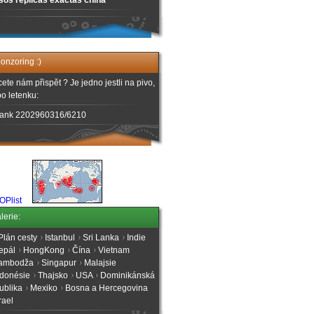
sos replicas exactas china
onzoring :)
ete nám přispět ? Je jedno jestli na pivo,
o letenku:
ank 2202960316/6210
lerie:
Plán cesty
Istanbul
Sri Lanka
Indie
epál
HongKong
Čína
Vietnam
ambodža
Singapur
Malajsie
ndonésie
Thajsko
USA
Dominikánská
ublika
Mexiko
Bosna a Hercegovina
rael