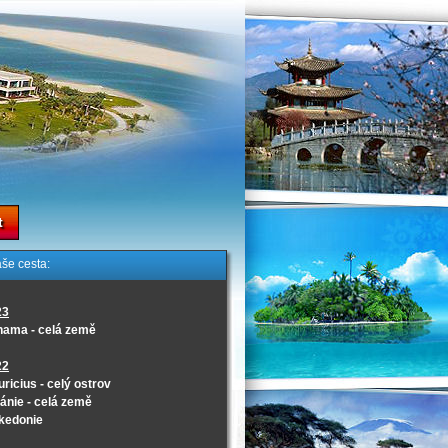
t
še cesta:
23
nama - celá země
22
ricius - celý ostrov
ánie - celá země
kedonie