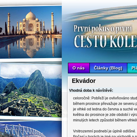
Cesta kolem světa Lenky a Petra
O nás
Články (Blog)
Pl
Ekvádor
Vhodná doba k návštěvě:
celoročně: Pobřeží je ovlivňováno st
během prosince převažuje ze severu 
je vlhké od ledna do června a suché ve
května do prosince je zde období i vý
minulých letech způsobil během vlhkéh
Vnitrozemní podnebí je úplně odlišné. 
Počasí v horách je jiné na východě a 