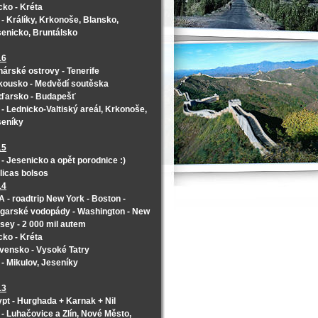
ko - Kréta
- Králíky, Krkonoše, Blansko,
enicko, Bruntálsko
16
árské ostrovy - Tenerife
kousko - Medvědí soutěska
ďarsko - Budapešť
- Lednicko-Valtiský areál, Krkonoše,
seníky
15
- Jesenicko a opět porodnice :)
licas bolsos
14
 - roadtrip New York - Boston -
garské vodopády - Washington - New
sey - 2 000 mil autem
ko - Kréta
vensko - Vysoké Tatry
- Mikulov, Jeseníky
13
pt - Hurghada + Karnak + Nil
- Luhačovice a Zlín, Nové Město,