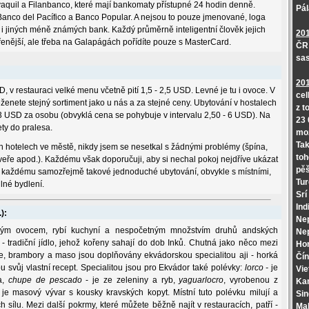
quil a Filanbanco, které mají bankomaty přístupné 24 hodin denně.
Pál
Banco del Pacífico a Banco Popular. A nejsou to pouze jmenované, loga
 i jiných méně známých bank. Každý průměrně inteligentní člověk jejich
20
řenější, ale třeba na Galapágách pořídíte pouze s MasterCard.
ČR 
sas
20
D, v restauraci velké menu včetně pití 1,5 - 2,5 USD. Levné je tu i ovoce. V
cel
enete stejný sortiment jako u nás a za stejné ceny. Ubytování v hostalech
z t
 - 3 USD za osobu (obvyklá cena se pohybuje v intervalu 2,50 - 6 USD). Na
23 
ety do pralesa.
mo
Tak
ch hotelech ve městě, nikdy jsem se nesetkal s žádnými problémy (špína,
toh
eře apod.). Každému však doporučuji, aby si nechal pokoj nejdříve ukázat
pěš
 Ne každému samozřejmě takové jednoduché ubytování, obvykle s místními,
Tur
lné bydlení.
Srí
Ind
):
Ne
ným ovocem, rybí kuchyní a nespočetným množstvím druhů andských
Ne
- tradiční jídlo, jehož kořeny sahají do dob Inků. Chutná jako něco mezi
Ho
že, brambory a maso jsou doplňovány ekvádorskou specialitou aji - horká
Čín
svůj vlastní recept. Specialitou jsou pro Ekvádor také polévky:
lorco -
je
Vie
a,
chupe de pescado
- je ze zeleniny a ryb,
yaguarlocro
, vyrobenou z
Ka
je masový vývar s kousky kravských kopyt. Místní tuto polévku milují a
Si
ch sílu. Mezi další pokrmy, které můžete běžně najít v restauracích, patří -
Mal