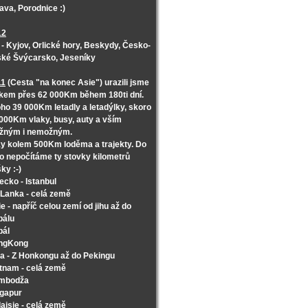
ava, Porodnice :)
12
- Kyjov, Orlické hory, Beskydy, Česko-
ké Švýcarsko, Jeseníky
11
(Cesta "na konec Asie") urazili jsme
kem přes 62 000Km během 180ti dní.
oho 39 000Km letadly a letadýlky, skoro
000Km vlaky, busy, auty a vším
žným i nemožným.
y kolem 500Km loděma a trajekty. Do
o nepočítáme ty stovky kilometrů
ky :-)
ecko - Istanbul
 Lanka - celá země
ie - napříč celou zemí od jihu až do
pálu
pál
ngKong
a - Z Honkongu až do Pekingu
tnam - celá země
mbodža
ngapur
ajsie - celá země