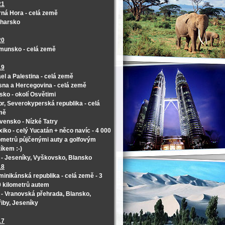
21
ná Hora - celá země
lharsko
20
munsko - celá země
19
ael a Palestina - celá země
na a Hercegovina - celá země
sko - okolí Osvětimi
r, Severokyperská republika - celá
mě
vensko - Nízké Tatry
iko - celý Yucatán + něco navíc - 4 000
ometrů půjčenými auty a golfovým
íkem :-)
- Jeseníky, Vyškovsko, Blansko
18
inikánská republika - celá země - 3
 kilometrů autem
- Vranovská přehrada, Blansko,
iby, Jeseníky
17