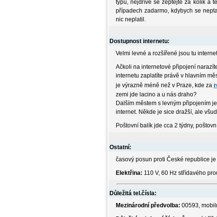
typu, nejdříve se zeptejte za kolik a 
případech zadarmo, kdybych se neptal 
nic neplatil.
Dostupnost internetu:
Velmi levné a rozšířené jsou tu intern
Ačkoli na internetové připojení naraz
internetu zaplatíte právě v hlavním mě
r
je výrazně méně než v Praze, kde za
zemi jde lacino a u nás draho?
Dalším městem s levným připojením je 
internet. Někde je sice dražší, ale vš
Poštovní balík jde cca 2 týdny, poštovní
Ostatní:
časový posun proti České republice je 
Elektřina:
110 V, 60 Hz střídavého pro
Důležitá tel.čísla:
Mezinárodní předvolba:
00593, mobil